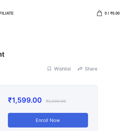
FILIATE
0
/
₹
0.00
nt
Wishlist
Share
₹
1,599.00
₹
2,999.00
Enroll Now