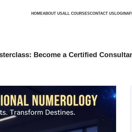
HOME
ABOUT US
ALL COURSES
CONTACT US
LOGIN
AF
terclass: Become a Certified Consulta